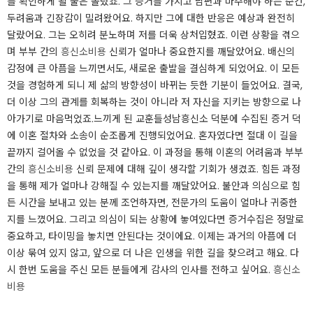
를 확인하게 될 줄은 몰랐죠. 그 증거를 가지고 남편과 마주해야 하는 순간,
두려움과 긴장감이 밀려왔어요. 하지만 그에 대한 반응은 예상과 완전히
달랐어요. 그는 오히려 분노하며 저를 더욱 상처입혔죠. ​이런 상황을 겪으
며 부부 간의
흥신소비용
신뢰가 얼마나 중요한지를 깨달았어요. 배신의
감정에 큰 아픔을 느끼면서도, 새로운 출발을 결심하게 되었어요. 이 모든
것을 경험하게 되니 제 삶의 방향성이 바뀌는 듯한 기분이 들었어요. 결국,
더 이상 그의 관계를 회복하는 것이 아니라 저 자신을 지키는 방향으로 나
아가기로 마음먹었죠.​느끼게 된 교훈들성남흥신소 덕분에 수집된 증거 덕
에 이혼 절차와 소송이 순조롭게 진행되었어요. 혼자였다면 절대 이 길을
끝까지 걸어올 수 없었을 것 같아요. 이 과정을 통해 이혼의 어려움과 부부
간의
흥신소비용
신뢰 문제에 대해 깊이 생각할 기회가 생겼죠. 힘든 과정
을 통해 제가 얼마나 강해질 수 있는지를 깨달았어요. ​불안과 의심으로 힘
든 시간을 보내고 있는 분께 조언하자면, 전문가의 도움이 얼마나 귀중한
지를 느꼈어요. 그리고 의심이 되는 상황에 놓여있다면 증거수집은 정말로
중요하고, 타이밍을 놓치면 안된다는 것이에요. 이제는 과거의 아픔에 더
이상 묶여 있지 않고, 앞으로 더 나은 인생을 위한 길을 찾으려고 해요. 다
시 한번 도움을 주신 모든 분들에게 감사의 인사를 전하고 싶어요.
흥신소
비용