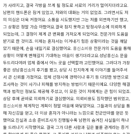
가 사라지고, 결국 각방을 쓰게 될 정도로 서로의 거리가 멀어지더라고요.
남편의 핸드폰은 잠겨 있었고, 저와의 대화는 거의 없었죠. 그러면서도 저
의 의심은 더욱 커졌어요. 소통을 시도했지만 그는 저를 외면하기만 했고,
그 상황은 정말 가슴 아팠어요.​결국 참지 못하고 탐정사무소에 의뢰하게
되었는데, 그 결정이 제게 큰 변화를 가져오게 되었어요. 전문가의 도움을
받기로 한 것이죠. 이제는 혼자서는 이겨내기 힘든 상황이라는 것을 깨달
았기 때문에, 손을 내밀기로 결심했어요.
흥신소비용
전문가의 도움을 통해
상황이 어떻게 변해갈지 기대하는 마음이 생기더라고요.​성남흥신소 문을
두드리다​여러 업체 중에서 어느 곳을 선택할까 고민했어요. 그러다가 가장
좋은 성남흥신소의 후기를 봤고, 상담 시 진지하게 제 이야기를 들어주셔
서 큰 신뢰를 가졌어요. 업체 선정시에 경력이나 후기 등 다양한 방면으로
조사하는 것이 사기나 피해를 방지하는 방법이기 때문이에요. 다양한 해결
책과 법적인 정보도 제공해 주셨고, 이 모든 것이 저에게는 큰 힘이 되었죠.
상담 후에 곧바로 의뢰하기로 결심했어요. ​의뢰비용도 짐작했던 범위였고,
흥신소비용
체계적인 계획이 정말 마음에 와닿았어요. 그들과의 상담을 통
해 자신감을 얻고, 더 이상 혼자가 아니라는 느낌으로 천군만마를 얻은 듯
했어요.​진실과 소송 준비​조사가 진행될수록 남편의 숨겨진 사실들이 하나
둘 드러나기 시작했어요. 결국 그가 다른 사람과 깊은 불륜 관계라는 증거