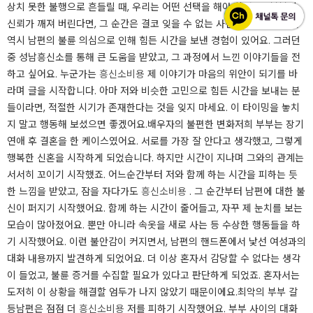
상치 못한 불행으로 흔들릴 때, 우리는 어떤 선택을 해야 할까요? 부부의
신뢰가 깨져 버린다면, 그 순간은 결코 잊을 수 없는 사건일 것 입니다. 저
역시 남편의 불륜 의심으로 인해 힘든 시간을 보낸 경험이 있어요. 그러던
중 성남흥신소를 통해 큰 도움을 받았고, 그 과정에서 느낀 이야기들을 전
하고 싶어요. 누군가는
흥신소비용
제 이야기가 마음의 위안이 되기를 바
라며 글을 시작합니다. 아마 저와 비슷한 고민으로 힘든 시간을 보내는 분
들이라면, 적절한 시기가 존재한다는 것을 잊지 마세요. 이 타이밍을 놓치
지 말고 행동해 보셨으면 좋겠어요.​배우자의 불편한 변화저희 부부는 장기
연애 후 결혼을 한 케이스였어요. 서로를 가장 잘 안다고 생각했고, 그렇게
행복한 신혼을 시작하게 되었습니다. 하지만 시간이 지나며 그와의 관계는
서서히 꼬이기 시작했죠. 어느순간부터 저와 함께 하는 시간을 피하는 듯
한 느낌을 받았고, 잠을 자다가도
흥신소비용
. 그 순간부터 남편에 대한 불
신이 퍼지기 시작했어요. 함께 하는 시간이 줄어들고, 자꾸 제 눈치를 보는
모습이 많아졌어요. 뿐만 아니라 속옷을 새로 사는 등 수상한 행동들을 하
기 시작했어요. ​이런 불안감이 커지면서, 남편의 핸드폰에서 낯선 여성과의
대화 내용까지 발견하게 되었어요. 더 이상 혼자서 감당할 수 없다는 생각
이 들었고, 불륜 증거를 수집할 필요가 있다고 판단하게 되었죠. 혼자서는
도저히 이 상황을 해결할 엄두가 나지 않았기 때문이에요.​최악의 부부 갈
등남편은 점점 더
흥신소비용
저를 피하기 시작했어요. 부부 사이의 대화