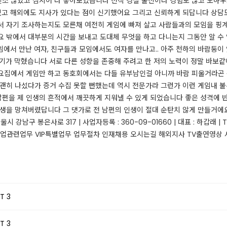
신소
많았고 심지어 다 좋아보였습니다 전직 경찰 출신이라 경험도 많고 노하
있고 해외에도 지사가 있다는 점이 신기했어요 그리고 신뢰하게 되답니다 상담도
서 자기 조사하는지도 모른채 여전히 게임에 빠져 살고 사람들과의 모임을 핑계
요 밖에서 대부분의 시간을 보내고 도대체 무엇을 하고 다니는지 그동안 알 수
에서 만난 여자, 친구들과 모임에서도 여자를 만나고.. 아주 천하의 바람둥이
기가 막혔습니다 서로 다른 성향을 존중해 주려고 한 저의 노력이 정말 바보같
 ​ 집에서 게임만 하고 동호회에서는 다들 유부남인걸 아니까 바람 피울거라곤
 괜히 나섰다가 증거 수집 못할 뻔했는데 역시 전문가라 그런가 이런 게임내 
편을 제 인생의 흔적에서 깨끗하게 지워낼 수 있게 되었습니다 좋은 성격에 
인생을 망쳐버렸답니다 그 댓가로 전 남편의 인생이 절대 순탄치 않게 만들거에
남구 봉은사로 317 | 사업자등록 : 360-09-01660 | 대표 : 하갑래 | TEL. 1
업무 기업관련업무 VIP특별업무 업무절차 인재채용 오시는길 해외지사 TV출연영상 사례
T 3
T 3