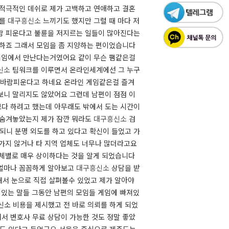
 적극적인 데쉬로 제가 고백하고 연애하고 결혼
투를
대구흥신소
느끼기도 했지만 그럴 때 마다 저
 바람 피운다고 불륜을 저지르는 일들이 많아진다는
 하죠 그래서 모임을 좀 지양하는 편이었습니다
 게임에서 만난다는거였어요 같이 무슨 팸같은걸
신소
팀워크를 이루면서 온라인세계에선 그 누구
바람피운다고 하네요 ​​ 온라인 게임같은걸 즐겨
보니 말리지도 않았어요 그런데 남편이 점점 이
보다 하려고 했는데 아무래도 밖에서 도는 시간이
 숨겨놓았는지 제가 잠깐 뭐라도
대구흥신소
검
되니 분명 외도를 하고 있다고 확신이 들었고 가
 가지 않거나 타 지역 업체도 너무나 많더라고요
업체별로 매우 상이하다는 것을 알게 되었습니다
 얼마나 꼼꼼하게 알아보고
대구흥신소
상담을 받
서 눈으로 직접 살펴볼수 있었고 제가 알아야
 있는 말들 그동안 남편의 모임들 게임에 빠져있
신소 비용을 제시했고 전 바로 의뢰를 하게 되었
서 변호사 무료 상담이 가능한 것도 정말 좋았