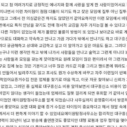
게 되고 참 여러가지로 긍정적인 에너지와 함께 사랑을 알게 한 사람이었어서요
 지나면서 이런 차이점이 점점 다툼이 되기도 하고 잦은 모임에 질투 아닌 질
이었고 그래서 전 의심같은건 하지도 않았던거 같아요 ​ 하지만 이런 모임에서
편에서요 특히 만남을 갖기도 전에 정서적 교감을 자주 가지는걸 볼 수 있다고
별 다른 걱정이 없었는데 제가 몰랐던 불륜의 방법이 또 있었나 보더군요 바로
?으로도 대화하고 약속하고 만나고 가끔 가다가 밖에서 만나기도 하고
대구흥
다 궁금해하고 상대와 교감하고 싶고 더 알아가고 싶은 마음도 들고.. 그러다 
는구나 이런 생각만 하고 밖에 나가서 사람들을 만나고 술먹고 그런게 아니다 
는 사람들과 모임을 갖는게 잦아졌어요 원래 모임이 많은 편이라서 아 그런가
구요 집에 늦는 것은 기본이고 너무 많은 카드값 지출 그리고 핸드폰에 뭐라도
 만들어서 빌려주지도 않고 프사도 뭔가 수상하게 바꾸고 자주 이런일이 반복
먹었어요 ​ 증거수집 전문 업체를 찾기로 마음 먹고, 이곳 저곳 찾아보니 신뢰가
에 없었고, 그러던 중 실제로 대구흥신소 비용 알아보면서 대구흥신소 비용이 
아깝지 않다는 생각이 들었는데 업체라도 잘못 걸리게 되면 후회할 거 같아서
리적이었던 에이원탐정사무소를 알게 되었습니다 사무실까지 운영중이셔서 방문해
서 좋았어요 오랜 대화 끝에 증거 수집은 타이밍이 중요하다고 해서 정말 속에
셔서 더 편하게 이야기 할 수 있었네요 ​ 에이원탐정사무소는 합리적인 대구흥
력이 30년이 넘고 방송에 출연한것도 좋았지만 대형 로펌과 업무 협약을 맺어