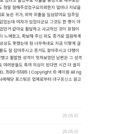
우도 있다고 들었구요 서울을 중심으로 제주도는
 정말 잘해주셨었구요 ​ 의뢰한지 얼마나 지났을
로 늦은 귀가, 외박 외출을 일삼았어요 일주일
 없었는데 여자가 있었더군요 그것도 한 명이 아
 었던거 같아요 활달하고 사교적인 것이 장점이
이 느껴졌고, 확보해 주신 외도 증거로 깔끔하게
 상상도 못했는데 참 너무하네요 지금 이렇게 글
불륜도 잘 잡아주시고 증거도 찾아주시고 다행이
반했고 활발한 성격이 멋져보였던 남편은 그 성격
요 여러분들도 혹여 의심이 된다면 시간 더 끌지
599-5586 | Copyright © 에이원 All rig
 ​​​​ 해당 포스팅은 업체로부터
대구흥신소
원고
25.05.10
25.05.10