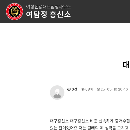
여성전용대표탐정사무소
여탐정 흥신소
대
0건
68회
25-05-10 20:46
대구흥신소
대구흥신소
비용 신속하게 증거수집 
있는 편이었어요 저는 원래의 제 성격을 고치고 