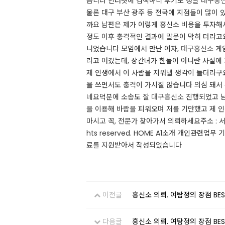
습니다 인터넷에 검색하니 후기도 정말
대구흥
물론 대구 부산 광주 등 전국에 지점들이 많이 
까요 남편은 제가 이렇게 흥신소 비용을 투자해
정도 이후 충격적인 결과에 말문이 막히 더라고
니었습니다 모임에서 만난 여자,
대구흥신소
게임
라고 여겼는데, 상간녀가 한둘이 아니란 사실에 
제 인생에서 이 사람을 지워낼 생각이 들더라구요
을 쓰면서도 충격이 가시질 않습니다 의심 돼서
네요 ​ 덕분에 소송도 잘
대구흥신소
진행되었고 남
을 이용해 바람을 피워오며 저를 기만했고 제 
마시고 꼭, 전문가 찾아가서 의뢰하세요 ​주소 : 서울시 강
hts reserved. HOME A1소개 개인관련
료를 지원받아서 작성되었습니다 ​
이전글
흥신소 의뢰. 여탐정의 장점 BES
다음글
흥신소 의뢰. 여탐정의 장점 BES