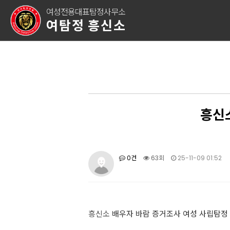
여성전용대표탐정사무소
여탐정 흥신소
흥신
0건
63회
25-11-09 01:52
흥신소
배우자 바람 증거조사 여성 사립탐정